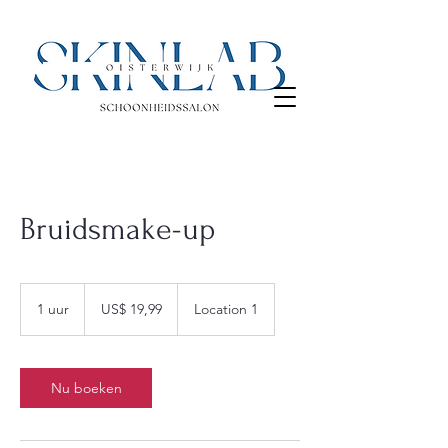
Bruidsmake-up
19,99
Amerikaanse
1 uur
1
US$ 19,99
Location 1
dollar
u
u
Nu boeken